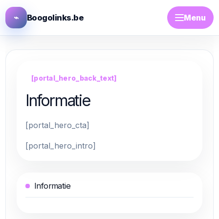
⌁
Boogolinks.be
Menu
[portal_hero_back_text]
Informatie
[portal_hero_cta]
[portal_hero_intro]
Informatie