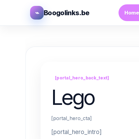
⌁
Boogolinks.be
Home
[portal_hero_back_text]
Lego
[portal_hero_cta]
[portal_hero_intro]