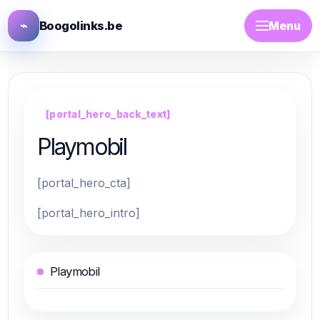
⌁
Boogolinks.be
Menu
[portal_hero_back_text]
Playmobil
[portal_hero_cta]
[portal_hero_intro]
Playmobil