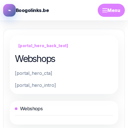
⌁
Boogolinks.be
Menu
[portal_hero_back_text]
Webshops
[portal_hero_cta]
[portal_hero_intro]
Webshops